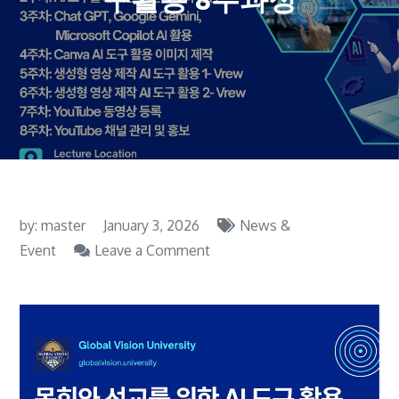
by:
master
January 3, 2026
News &
on
Event
Leave a Comment
목
회
와
선
교
를