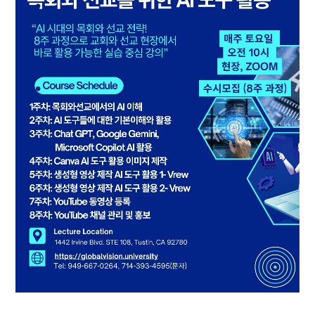
위
한
AI
도
구
활
용
8
주
과
정