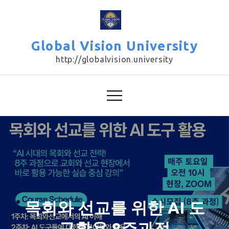
Skip
to
content
Global Vision University
http://globalvision.university
목회와 선교를 위한 AI 도
구활용 8주과정