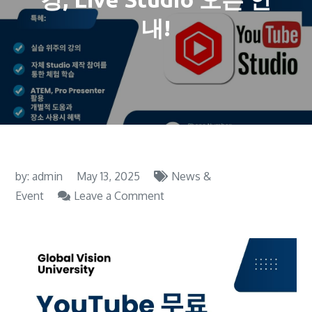
내!
by:
admin
May 13, 2025
News &
on
Event
Leave a Comment
[강
좌]
YouTube
방
송
제