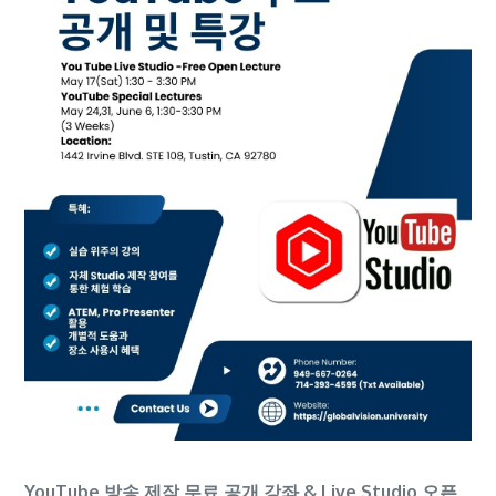
작
무
료
공
개
오
픈
강
좌
및
특
강,
Live
Studio
오
YouTube 방송 제작 무료 공개 강좌 & Live Studio 오픈
픈